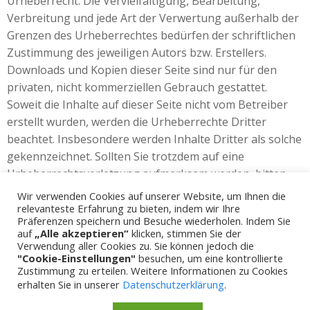
Urheberrecht. Die Vervielfältigung, Bearbeitung,
Verbreitung und jede Art der Verwertung außerhalb der
Grenzen des Urheberrechtes bedürfen der schriftlichen
Zustimmung des jeweiligen Autors bzw. Erstellers.
Downloads und Kopien dieser Seite sind nur für den
privaten, nicht kommerziellen Gebrauch gestattet.
Soweit die Inhalte auf dieser Seite nicht vom Betreiber
erstellt wurden, werden die Urheberrechte Dritter
beachtet. Insbesondere werden Inhalte Dritter als solche
gekennzeichnet. Sollten Sie trotzdem auf eine
Urheberrechtsverletzung aufmerksam werden, bitten
wir um einen entsprechenden Hinweis. Bei
Wir verwenden Cookies auf unserer Website, um Ihnen die
Bekanntwerden von Rechtsverletzungen werden wir
relevanteste Erfahrung zu bieten, indem wir Ihre
Präferenzen speichern und Besuche wiederholen. Indem Sie
derartige Inhalte umgehend entfernen.
auf
„Alle akzeptieren“
klicken, stimmen Sie der
Verwendung aller Cookies zu. Sie können jedoch die
"Cookie-Einstellungen"
besuchen, um eine kontrollierte
Zustimmung zu erteilen. Weitere Informationen zu Cookies
erhalten Sie in unserer
Datenschutzerklärung
.
© 2026 Therapiezentrum Miegel. Erstellt mit