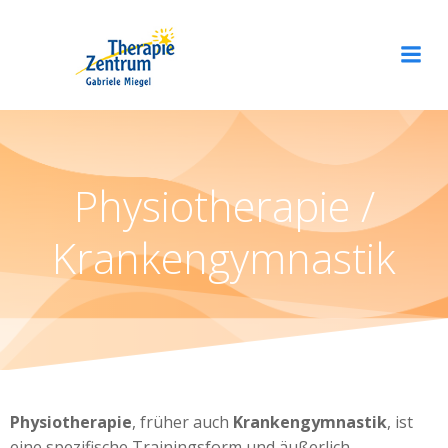
Zum
Inhalt
springen
Physiotherapie /
Krankengymnastik
Physiotherapie
, früher auch
Krankengymnastik
, ist
eine spezifische Trainingsform und äußerlich